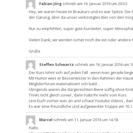
Fabian Jörg
schrieb am 16. Januar 2016
um 20:52
:
Hey, wir waren heute im Braukurs und es war Spitze. Die 
der Gärung, aber da unser verköstigtes Bier von den Vor
Nur zu empfehlen, super gute Kursleiter, super Atmosphä
Vielen Dank, wir werden sicher noch die ein oder ander
Grüße
Steffen Schwartz
schrieb am 16. Januar 2016
um 18
Der Kurs lohnt sich auf jeden Fall , wenn man gerade beg
Mit Humor wies er Besserwisser in den Rahmen der Hausbra
Mitgliderforum materialisiert sich bald .
Übrigends waren die dargereichten Biere süffig ohne Ende
Trinkt nicht gleich soviel , dann habt Ihr mehr vom Kurs .
Lest Euch vorher was an und schaut Youtube Videos , da
Es war eine freundliche und aufgeweckte Truppe am 16.1.16
Marcel
schrieb am 11. Januar 2016
um 14:18
:
Hallo,