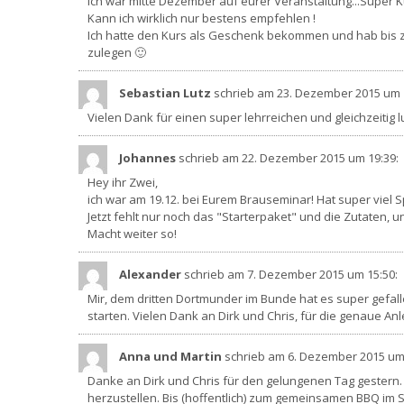
ich war mitte Dezember auf eurer Veranstaltung...Super Ku
Kann ich wirklich nur bestens empfehlen !
Ich hatte den Kurs als Geschenk bekommen und hab bis zu
zulegen 🙂
Sebastian Lutz
schrieb am 23. Dezember 2015
um 
Vielen Dank für einen super lehrreichen und gleichzeitig 
Johannes
schrieb am 22. Dezember 2015
um 19:39
:
Hey ihr Zwei,
ich war am 19.12. bei Eurem Brauseminar! Hat super viel Sp
Jetzt fehlt nur noch das "Starterpaket" und die Zutaten, 
Macht weiter so!
Alexander
schrieb am 7. Dezember 2015
um 15:50
:
Mir, dem dritten Dortmunder im Bunde hat es super gefal
starten. Vielen Dank an Dirk und Chris, für die genaue An
Anna und Martin
schrieb am 6. Dezember 2015
um 
Danke an Dirk und Chris für den gelungenen Tag gestern.
herzustellen. Bis (hoffentlich) zum gemeinsamen BBQ im