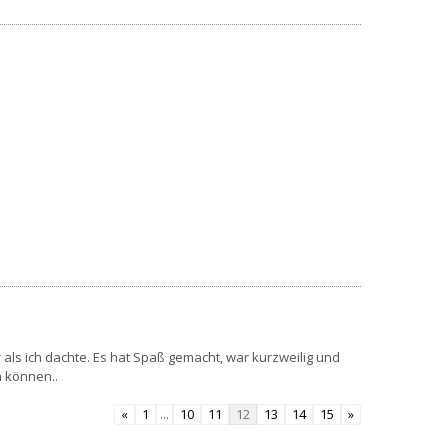
 als ich dachte. Es hat Spaß gemacht, war kurzweilig und
n können..
«
1
...
10
11
12
13
14
15
»