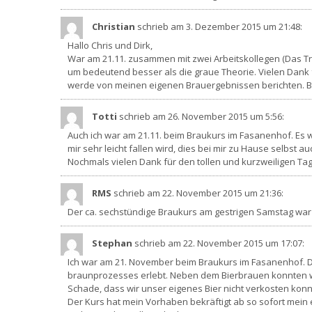
Christian
schrieb am 3. Dezember 2015
um 21:48
:
Hallo Chris und Dirk,
War am 21.11. zusammen mit zwei Arbeitskollegen (Das Tri
um bedeutend besser als die graue Theorie. Vielen Dank f
werde von meinen eigenen Brauergebnissen berichten. Bi
Totti
schrieb am 26. November 2015
um 5:56
:
Auch ich war am 21.11. beim Braukurs im Fasanenhof. Es war
mir sehr leicht fallen wird, dies bei mir zu Hause selbst 
Nochmals vielen Dank für den tollen und kurzweiligen Tag
RMS
schrieb am 22. November 2015
um 21:36
:
Der ca. sechstündige Braukurs am gestrigen Samstag war s
Stephan
schrieb am 22. November 2015
um 17:07
:
Ich war am 21. November beim Braukurs im Fasanenhof. Der
braunprozesses erlebt. Neben dem Bierbrauen konnten wi
Schade, dass wir unser eigenes Bier nicht verkosten konn
Der Kurs hat mein Vorhaben bekräftigt ab so sofort mein 