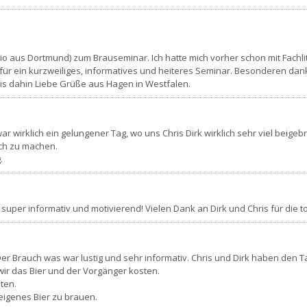
o aus Dortmund) zum Brauseminar. Ich hatte mich vorher schon mit Fachlit
ür ein kurzweiliges, informatives und heiteres Seminar. Besonderen dank
s dahin Liebe Grüße aus Hagen in Westfalen.
 wirklich ein gelungener Tag, wo uns Chris Dirk wirklich sehr viel beigebr
auch zu machen.
.
uper informativ und motivierend! Vielen Dank an Dirk und Chris für die 
 Brauch was war lustig und sehr informativ. Chris und Dirk haben den Ta
r das Bier und der Vorgänger kosten.
ten.
eigenes Bier zu brauen.