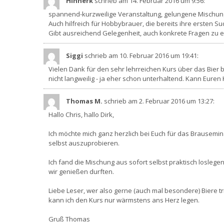
Hinnerk
schrieb am 14. Februar 2016
um 9:56
:
spannend-kurzweilige Veranstaltung, gelungene Mischung 
Auch hilfreich für Hobbybrauer, die bereits ihre ersten S
Gibt ausreichend Gelegenheit, auch konkrete Fragen zu ei
Siggi
schrieb am 10. Februar 2016
um 19:41
:
Vielen Dank für den sehr lehrreichen Kurs über das Bier
nicht langweilig - ja eher schon unterhaltend. Kann Euren
Thomas M.
schrieb am 2. Februar 2016
um 13:27
:
Hallo Chris, hallo Dirk,
Ich möchte mich ganz herzlich bei Euch für das Brausemin
selbst auszuprobieren.
Ich fand die Mischung aus sofort selbst praktisch losleg
wir genießen durften.
Liebe Leser, wer also gerne (auch mal besondere) Biere tr
kann ich den Kurs nur wärmstens ans Herz legen.
Gruß Thomas