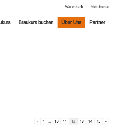
Warenkorb
Mein Konto
ukurs
Braukurs buchen
Über Uns
Partner
«
1
...
10
11
12
13
14
15
»