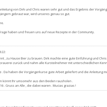
Anleitung von Dirk und Chris waren sehr gut und das Ergebnis der Vorgäng
gängern gebraut war, wird unseres genau so gut.
re.
e Frage haben und freuen uns auf neue Rezepte in der Community.
:22
:
innt , zu Hause Bier zu brauen. Dirk machte eine gute Einführung und Chri
uerei zurück und nahm alle Kursteilnehmer mit unterschiedlichen Kenntniss
 . Da haben die Vorgängerkurse gute Arbeit geliefert und die Anleitung 
nn könnt Ihr umsomehr aus den Beiden rausholen .
 . Gruss an Alle , die dabei waren . Mucias grazias !