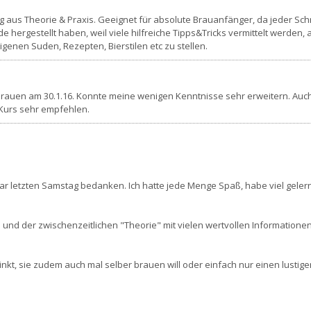
aus Theorie & Praxis. Geeignet für absolute Brauanfänger, da jeder Sch
ude hergestellt haben, weil viele hilfreiche Tipps&Tricks vermittelt werd
genen Suden, Rezepten, Bierstilen etc zu stellen.
 brauen am 30.1.16. Konnte meine wenigen Kenntnisse sehr erweitern. Auch
 Kurs sehr empfehlen.
ar letzten Samstag bedanken. Ich hatte jede Menge Spaß, habe viel gelern
en und der zwischenzeitlichen "Theorie" mit vielen wertvollen Informatio
inkt, sie zudem auch mal selber brauen will oder einfach nur einen lustige