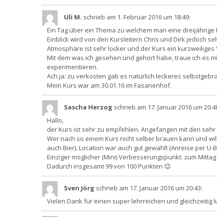
Uli M.
schrieb am 1. Februar 2016
um 18:49
:
Ein Tag über ein Thema zu welchem man eine dreijährige B
Einblick wird von den Kursleitern Chris und Dirk jedoch s
Atmosphäre ist sehr locker und der Kurs ein kurzweiliges
Mit dem was ich gesehen und gehört habe, traue ich es m
experimentieren.
Ach ja: zu verkosten gab es natürlich leckeres selbstgebr
Mein Kurs war am 30.01.16 im Fasanenhof.
Sascha Herzog
schrieb am 17. Januar 2016
um 20:4
Hallo,
der Kurs ist sehr zu empfehlen. Angefangen mit den sehr
Wer nach so einem Kurs nicht selber brauen kann und will, 
auch Bier). Location war auch gut gewählt (Anreise per U-
Einziger möglicher (Mini) Verbesserungspunkt: zum Mittag
Dadurch insgesamt 99 von 100 Punkten 😉
Sven Jörg
schrieb am 17. Januar 2016
um 20:43
:
Vielen Dank für einen super lehrreichen und gleichzeitig 