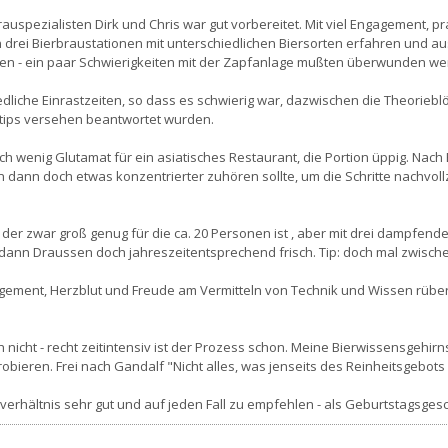
spezialisten Dirk und Chris war gut vorbereitet. Mit viel Engagement, p
n drei Bierbraustationen mit unterschiedlichen Biersorten erfahren und 
ben - ein paar Schwierigkeiten mit der Zapfanlage mußten überwunden we
edliche Einrastzeiten, so dass es schwierig war, dazwischen die Theorieb
xistips versehen beantwortet wurden.
ch wenig Glutamat für ein asiatisches Restaurant, die Portion üppig. Nach 
 dann doch etwas konzentrierter zuhören sollte, um die Schritte nachvoll
, der zwar groß genug für die ca. 20 Personen ist , aber mit drei dampfe
 dann Draussen doch jahreszeitentsprechend frisch. Tip: doch mal zwisch
agement, Herzblut und Freude am Vermitteln von Technik und Wissen rüberg
 nicht - recht zeitintensiv ist der Prozess schon. Meine Bierwissensgehirns
ieren. Frei nach Gandalf "Nicht alles, was jenseits des Reinheitsgebots lie
gsverhältnis sehr gut und auf jeden Fall zu empfehlen - als Geburtstagsge