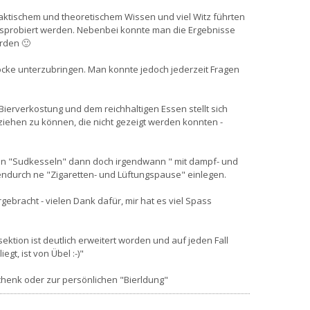
raktischem und theoretischem Wissen und viel Witz führten
ausprobiert werden. Nebenbei konnte man die Ergebnisse
rden 🙂
löcke unterzubringen. Man konnte jedoch jederzeit Fragen
Bierverkostung und dem reichhaltigen Essen stellt sich
ziehen zu können, die nicht gezeigt werden konnten -
nden "Sudkesseln" dann doch irgendwann " mit dampf- und
endurch ne "Zigaretten- und Lüftungspause" einlegen.
ebracht - vielen Dank dafür, mir hat es viel Spass
ektion ist deutlich erweitert worden und auf jeden Fall
gt, ist von Übel :-)"
schenk oder zur persönlichen "Bierldung"