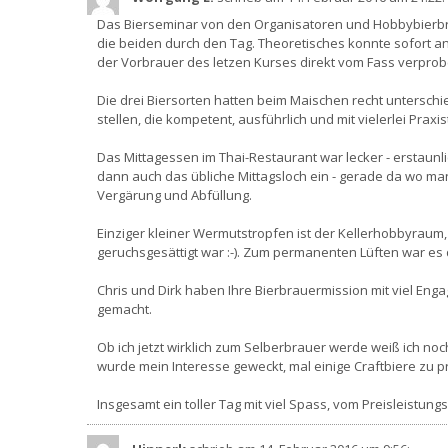
Das Bierseminar von den Organisatoren und Hobbybierbrau
die beiden durch den Tag. Theoretisches konnte sofort a
der Vorbrauer des letzen Kurses direkt vom Fass verpro
Die drei Biersorten hatten beim Maischen recht unterschi
stellen, die kompetent, ausführlich und mit vielerlei Pra
Das Mittagessen im Thai-Restaurant war lecker - erstaunli
dann auch das übliche Mittagsloch ein - gerade da wo man
Vergärung und Abfüllung.
Einziger kleiner Wermutstropfen ist der Kellerhobbyraum
geruchsgesättigt war :-). Zum permanenten Lüften war es
Chris und Dirk haben Ihre Bierbrauermission mit viel Eng
gemacht.
Ob ich jetzt wirklich zum Selberbrauer werde weiß ich noch
wurde mein Interesse geweckt, mal einige Craftbiere zu prob
Insgesamt ein toller Tag mit viel Spass, vom Preisleistun