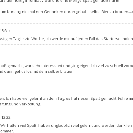
rs der richtig informativ war und eine Menge Spaß gemacht hat !!!!
m Kurstag nie mal nen Gedanken daran gehabt selbst Bier zu brauen....das
15:31
:
lustigen Tag letzte Woche, ich werde mir auf jeden Fall das Starterset ho
aß gemacht, war sehr interessant und ging eigentlich viel zu schnell vorbe
und dann geht's los mit dem selber brauen!
len. Ich habe viel gelernt an dem Tag, es hat riesen Spaß gemacht. Fühle
leitung und Verkostung.
12:22
:
 Wir hatten viel Spaß, haben unglaublich viel gelernt und werden dank le
 Sommer.