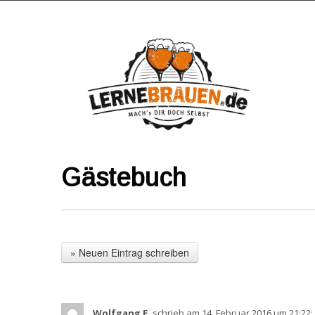
Gästebuch
Wolfgang E.
schrieb am 14. Februar 2016
um 21:22
: