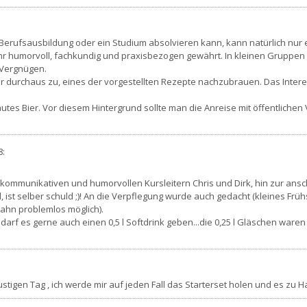
erufsausbildung oder ein Studium absolvieren kann, kann natürlich nur ei
ehr humorvoll, fachkundig und praxisbezogen gewährt. In kleinen Gruppen w
 Vergnügen.
ir durchaus zu, eines der vorgestellten Rezepte nachzubrauen. Das Inter
autes Bier. Vor diesem Hintergrund sollte man die Anreise mit öffentliche
8
:
 kommunikativen und humorvollen Kursleitern Chris und Dirk, hin zur ansc
ist selber schuld ;)! An die Verpflegung wurde auch gedacht (kleines Frühs
Bahn problemlos möglich).
 darf es gerne auch einen 0,5 l Softdrink geben...die 0,25 l Gläschen wa
lustigen Tag , ich werde mir auf jeden Fall das Starterset holen und es zu