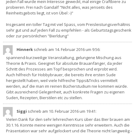
jeden Fall wurde mein Interesse geweckt, mal einige Craftbiere zu
probieren. Frei nach Gandalf "Nicht alles, was jenseits des
Reinheitsgebots liegt, ist von Übel :-)"
Insgesamt ein toller Tag mit viel Spass, vom Preisleistungsverhältnis
sehr gut und auf jeden Fall zu empfehlen - als Geburtstagsgeschenk
oder zur persönlichen "Bierldung"
Hinnerk
schrieb am 14. Februar 2016
um 9:56
:
spannend-kurzweilige Veranstaltung, gelungene Mischung aus
Theorie & Praxis. Geeignet für absolute Brauanfänger, da jeder
Schritt des Prozesses am Topf besprochen und erprobt wird.
Auch hilfreich für Hobbybrauer, die bereits ihre ersten Sude
hergestellt haben, weil viele hilfreiche Tipps&Tricks vermittelt
werden, auf die man im reinen Bücherstudium nie kommen würde.
Gibt ausreichend Gelegenheit, auch konkrete Fragen zu eigenen
Suden, Rezepten, Bierstilen etc zu stellen.
Siggi
schrieb am 10. Februar 2016
um 19:41
:
Vielen Dank für den sehr lehrreichen Kurs über das Bier brauen am
30.1.16. Konnte meine wenigen Kenntnisse sehr erweitern. Auch die
Präsentation war sehr aufgelockert und die Theorie nicht langweilig -