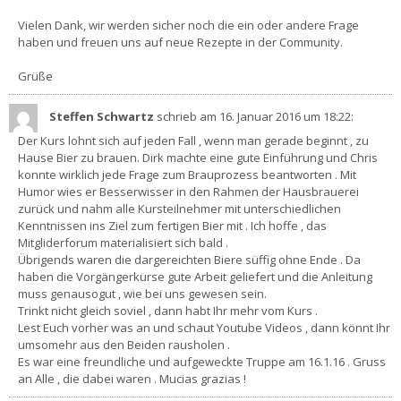
Vielen Dank, wir werden sicher noch die ein oder andere Frage
haben und freuen uns auf neue Rezepte in der Community.
Grüße
Steffen Schwartz
schrieb am 16. Januar 2016
um 18:22
:
Der Kurs lohnt sich auf jeden Fall , wenn man gerade beginnt , zu
Hause Bier zu brauen. Dirk machte eine gute Einführung und Chris
konnte wirklich jede Frage zum Brauprozess beantworten . Mit
Humor wies er Besserwisser in den Rahmen der Hausbrauerei
zurück und nahm alle Kursteilnehmer mit unterschiedlichen
Kenntnissen ins Ziel zum fertigen Bier mit . Ich hoffe , das
Mitgliderforum materialisiert sich bald .
Übrigends waren die dargereichten Biere süffig ohne Ende . Da
haben die Vorgängerkurse gute Arbeit geliefert und die Anleitung
muss genausogut , wie bei uns gewesen sein.
Trinkt nicht gleich soviel , dann habt Ihr mehr vom Kurs .
Lest Euch vorher was an und schaut Youtube Videos , dann könnt Ihr
umsomehr aus den Beiden rausholen .
Es war eine freundliche und aufgeweckte Truppe am 16.1.16 . Gruss
an Alle , die dabei waren . Mucias grazias !