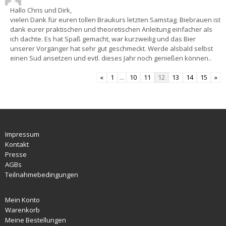
Hallo Chris und Dirk,
vielen Dank für euren tollen Braukurs letzten Samstag. Biebrauen ist
dank eurer praktischen und theoretischen Anleitung einfacher als
ich dachte. Es hat Spaß gemacht, war kurzweilig und das Bier
unserer Vorgänger hat sehr gut geschmeckt. Werde alsbald selbst
einen Sud ansetzen und evtl. dieses Jahr noch genießen können..
«
1
...
10
11
12
13
14
15
»
Impressum
Kontakt
Presse
AGBs
Teilnahmebedingungen
Mein Konto
Warenkorb
Meine Bestellungen