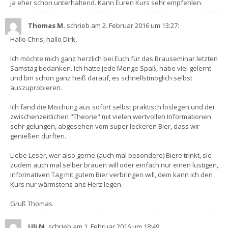
ja eher schon unterhaltend. Kann Euren Kurs sehr empfehlen.
Thomas M.
schrieb am 2. Februar 2016
um 13:27
:
Hallo Chris, hallo Dirk,
Ich möchte mich ganz herzlich bei Euch für das Brauseminar letzten
Samstag bedanken. Ich hatte jede Menge Spaß, habe viel gelernt
und bin schon ganz heiß darauf, es schnellstmöglich selbst
auszuprobieren.
Ich fand die Mischung aus sofort selbst praktisch loslegen und der
zwischenzeitlichen "Theorie" mit vielen wertvollen Informationen
sehr gelungen, abgesehen vom super leckeren Bier, dass wir
genießen durften.
Liebe Leser, wer also gerne (auch mal besondere) Biere trinkt, sie
zudem auch mal selber brauen will oder einfach nur einen lustigen,
informativen Tag mit gutem Bier verbringen will, dem kann ich den
Kurs nur wärmstens ans Herz legen.
Gruß Thomas
Uli M.
schrieb am 1. Februar 2016
um 18:49
: