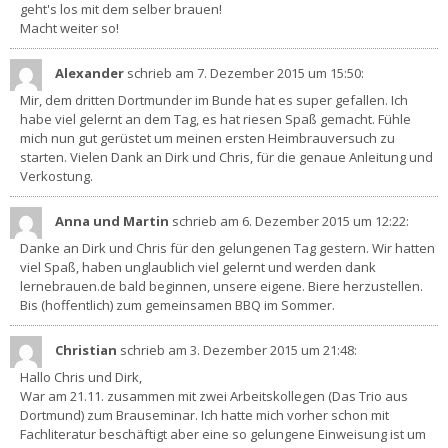
geht's los mit dem selber brauen!
Macht weiter so!
Alexander
schrieb am 7. Dezember 2015
um 15:50
:
Mir, dem dritten Dortmunder im Bunde hat es super gefallen. Ich
habe viel gelernt an dem Tag, es hat riesen Spaß gemacht. Fühle
mich nun gut gerüstet um meinen ersten Heimbrauversuch zu
starten. Vielen Dank an Dirk und Chris, für die genaue Anleitung und
Verkostung.
Anna und Martin
schrieb am 6. Dezember 2015
um 12:22
:
Danke an Dirk und Chris für den gelungenen Tag gestern. Wir hatten
viel Spaß, haben unglaublich viel gelernt und werden dank
lernebrauen.de bald beginnen, unsere eigene. Biere herzustellen.
Bis (hoffentlich) zum gemeinsamen BBQ im Sommer.
Christian
schrieb am 3. Dezember 2015
um 21:48
:
Hallo Chris und Dirk,
War am 21.11. zusammen mit zwei Arbeitskollegen (Das Trio aus
Dortmund) zum Brauseminar. Ich hatte mich vorher schon mit
Fachliteratur beschäftigt aber eine so gelungene Einweisung ist um