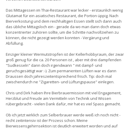
Das Mittagessen im Thai-Restaurant war lecker - erstaunlich wenig
Glutamat für ein asiatisches Restaurant, die Portion üppig. Nach
Bierverkostung und dem reichhaltigen Essen stellt sich dann auch
das übliche Mittagsloch ein - gerade da wo man dann doch etwas
konzentrierter zuhören sollte, um die Schritte nachvollziehen zu
können, die nicht gezeigt werden konnten - Vergärung und
Abfüllung.
Einziger kleiner Wermutstropfen ist der Kellerhobbyraum, der zwar
groß genug für die ca. 20 Personen ist , aber mit drei dampfenden
"Sudkesseln" dann doch irgendwann " mit dampf- und
geruchsgesättigt war :-). Zum permanenten Lüften war es dann
Draussen doch jahreszeitentsprechend frisch. Tip: doch mal
zwischendurch ne "Zigaretten- und Lüftungspause" einlegen.
Chris und Dirk haben Ihre Bierbrauermission mit viel Engagement,
Herzblut und Freude am Vermitteln von Technik und Wissen
rübergebracht - vielen Dank dafür, mir hat es viel Spass gemacht.
Ob ich jetzt wirklich zum Selberbrauer werde weiß ich noch nicht -
recht zeitintensiv ist der Prozess schon. Meine
Bierwissensgehirnsektion ist deutlich erweitert worden und auf