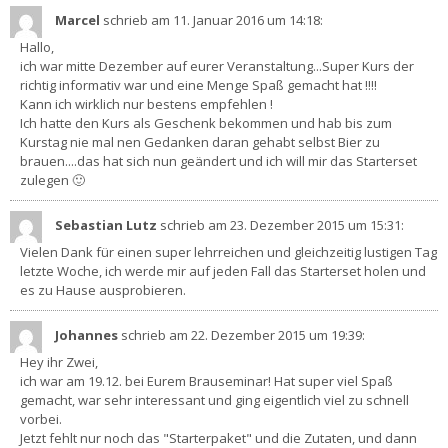
Marcel
schrieb am 11. Januar 2016
um 14:18
:
Hallo,
ich war mitte Dezember auf eurer Veranstaltung...Super Kurs der
richtig informativ war und eine Menge Spaß gemacht hat !!!!
Kann ich wirklich nur bestens empfehlen !
Ich hatte den Kurs als Geschenk bekommen und hab bis zum
Kurstag nie mal nen Gedanken daran gehabt selbst Bier zu
brauen....das hat sich nun geändert und ich will mir das Starterset
zulegen 🙂
Sebastian Lutz
schrieb am 23. Dezember 2015
um 15:31
:
Vielen Dank für einen super lehrreichen und gleichzeitig lustigen Tag
letzte Woche, ich werde mir auf jeden Fall das Starterset holen und
es zu Hause ausprobieren.
Johannes
schrieb am 22. Dezember 2015
um 19:39
:
Hey ihr Zwei,
ich war am 19.12. bei Eurem Brauseminar! Hat super viel Spaß
gemacht, war sehr interessant und ging eigentlich viel zu schnell
vorbei.
Jetzt fehlt nur noch das "Starterpaket" und die Zutaten, und dann