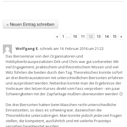
«
1
...
10
11
12
13
14
15
»
Wolfgang E.
schrieb am 14. Februar 2016
um 21:22
:
Das Bierseminar von den Organisatoren und
Hobbybierbrauspezialisten Dirk und Chris war gut vorbereitet. Mit
viel Engagement, praktischem und theoretischem Wissen und viel
Witz führten die beiden durch den Tag. Theoretisches konnte sofort
an drei Bierbraustationen mit unterschiedlichen Biersorten erfahren
und ausprobiert werden. Nebenbei konnte man die Ergebnisse der
Vorbrauer des letzen Kurses direkt vom Fass verproben - ein paar
Schwierigkeiten mit der Zapfanlage mußten überwunden werden 🙂
Die drei Biersorten hatten beim Maischen recht unterschiedliche
Einrastzeiten, so dass es schwierig war, dazwischen die
Theorieblöcke unterzubringen. Man konnte jedoch jederzeit Fragen
stellen, die kompetent, ausführlich und mit vielerlei Praxistips
versehen beantwortet wurden.