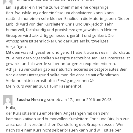
Ein Tag über ein Thema zu welchem man eine dreijährige
Berufsausbildung oder ein Studium absolvieren kann, kann
natürlich nur einen sehr kleinen Einblick in die Materie geben. Dieser
Einblick wird von den Kursleitern Chris und Dirk jedoch sehr
humorvoll, fachkundig und praxisbezogen gewährt. In kleinen
Gruppen wird tatkräftig gemessen, gerührt und gefiltert. Die
Atmosphäre ist sehr locker und der Kurs ein kurzweiliges
Vergnügen.
Mit dem was ich gesehen und gehört habe, traue ich es mir durchaus
zu, eines der vorgestellten Rezepte nachzubrauen. Das Interesse ist
geweckt und ich werde selber anfangen zu experimentieren.
Ach ja: zu verkosten gab es natürlich leckeres selbstgebrautes Bier.
Vor diesem Hintergrund sollte man die Anreise mit öffentlichen
Verkehrsmitteln ernsthaft in Erwägung ziehen 😉
Mein Kurs war am 30.01.16 im Fasanenhof.
Sascha Herzog
schrieb am 17. Januar 2016
um 20:48
:
Hallo,
der Kurs ist sehr zu empfehlen. Angefangen mit den sehr
kommunikativen und humorvollen Kursleitern Chris und Dirk, hin zur
anschaulich, verständlichen Darstellung des Brauprozesses. Wer
nach so einem Kurs nicht selber brauen kann und will, ist selber