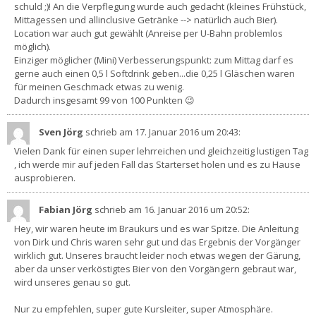
schuld ;)! An die Verpflegung wurde auch gedacht (kleines Frühstück,
Mittagessen und allinclusive Getränke --> natürlich auch Bier).
Location war auch gut gewählt (Anreise per U-Bahn problemlos
möglich).
Einziger möglicher (Mini) Verbesserungspunkt: zum Mittag darf es
gerne auch einen 0,5 l Softdrink geben...die 0,25 l Gläschen waren
für meinen Geschmack etwas zu wenig.
Dadurch insgesamt 99 von 100 Punkten 😉
Sven Jörg
schrieb am 17. Januar 2016
um 20:43
:
Vielen Dank für einen super lehrreichen und gleichzeitig lustigen Tag
, ich werde mir auf jeden Fall das Starterset holen und es zu Hause
ausprobieren.
Fabian Jörg
schrieb am 16. Januar 2016
um 20:52
:
Hey, wir waren heute im Braukurs und es war Spitze. Die Anleitung
von Dirk und Chris waren sehr gut und das Ergebnis der Vorgänger
wirklich gut. Unseres braucht leider noch etwas wegen der Gärung,
aber da unser verköstigtes Bier von den Vorgängern gebraut war,
wird unseres genau so gut.
Nur zu empfehlen, super gute Kursleiter, super Atmosphäre.