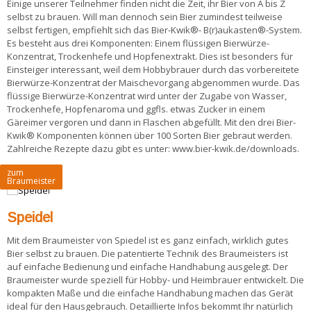
Einige unserer Teilnehmer finden nicht die Zeit, ihr Bier von A bis Z
selbst zu brauen. Will man dennoch sein Bier zumindest teilweise
selbst fertigen, empfiehlt sich das Bier-Kwik®- B(r)aukasten®-System.
Es besteht aus drei Komponenten: Einem flüssigen Bierwürze-
Konzentrat, Trockenhefe und Hopfenextrakt. Dies ist besonders für
Einsteiger interessant, weil dem Hobbybrauer durch das vorbereitete
Bierwürze-Konzentrat der Maischevorgang abgenommen wurde. Das
flüssige Bierwürze-Konzentrat wird unter der Zugabe von Wasser,
Trockenhefe, Hopfenaroma und ggfls. etwas Zucker in einem
Gäreimer vergoren und dann in Flaschen abgefüllt. Mit den drei Bier-
Kwik® Komponenten können über 100 Sorten Bier gebraut werden.
Zahlreiche Rezepte dazu gibt es unter: www.bier-kwik.de/downloads.
zum
Braumeister
Speidel
Mit dem Braumeister von Spiedel ist es ganz einfach, wirklich gutes
Bier selbst zu brauen. Die patentierte Technik des Braumeisters ist
auf einfache Bedienung und einfache Handhabung ausgelegt. Der
Braumeister wurde speziell für Hobby- und Heimbrauer entwickelt. Die
kompakten Maße und die einfache Handhabung machen das Gerät
ideal für den Hausgebrauch. Detaillierte Infos bekommt Ihr natürlich