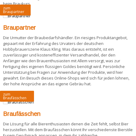
beim Braukurs.
zum
Braupartner
Braupartner
Die Urmutter der Braubedarfshändler. Ein riesiges Produktangebot,
gepaart mit der Erfahrung des Urvaters der deutschen
Hobbybrauerszene Klaus Kling. Was daraus entsteht, ist ein
zuverlässiger und kosteneffizienter Versandhandel, der den
Anfänger wie den Brauenthusiasten mit Allem versorgt, was zur
Fertigung des eigenen flüssigen Goldes benötigt wird. Persönliche
Unterstützung bei Fragen zur Anwendung der Produkte, wird hier
gewährt. Ein Besuch dieses Online-Shops wird sich für jeden lohnen,
der hohe Ansprüche an das eigene Gebräu hat.
zum
Braufässchen
Braufässchen
Die Lösung für alle Bierenthusiasten denen die Zeit fehlt, selbst Bier
herzustellen. Mit dem Braufässchen könnt Ihr verschiedenste Bierstile
Eurem Geschmack anpassen, in dem ihr zahlreiche