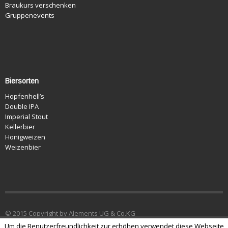
Braukurs verschenken
Gruppenevents
Biersorten
Hopfenhell’s
Double IPA
Imperial Stout
Kellerbier
Honigweizen
Weizenbier
© 2015 Copyright by Alements UG & Co.KG
Um die Benutzerfreundlichkeit zur erhöhen verwendet diese Webseite