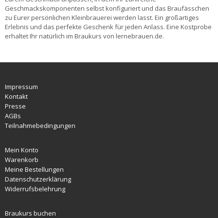
Geschmackskomponenten selbst konfiguriert und das Braufässchen
zu Eurer persönlichen Kleinbrauerei werden lasst. Ein großartiges
Erlebnis und das perfekte Geschenk für jeden Anlass. Eine Kostprobe
erhaltet Ihr natürlich im Braukurs von lernebrauen.de.
Impressum
Kontakt
Presse
AGBs
Teilnahmebedingungen
Mein Konto
Warenkorb
Meine Bestellungen
Datenschutzerklärung
Widerrufsbelehrung
Braukurs buchen