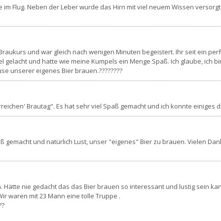
e im Flug. Neben der Leber wurde das Hirn mit viel neuem Wissen versorgt.
 Braukurs und war gleich nach wenigen Minuten begeistert. Ihr seit ein pe
iel gelacht und hatte wie meine Kumpels ein Menge Spaß. Ich glaube, ich 
ause unserer eigenes Bier brauen.????????
hrreichen' Brautag". Es hat sehr viel Spaß gemacht und ich konnte einiges
 Spaß gemacht und natürlich Lust, unser "eigenes" Bier zu brauen. Vielen D
ätte nie gedacht das das Bier brauen so interessant und lustig sein ka
ir waren mit 23 Mann eine tolle Truppe .
??