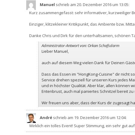
Manuel
schrieb am 20. Dezember 2016
um 13:05
:
Kurz zusammengefasst: sehr informativer, kurzweiliger B
Einziger, klitzekleiner Kritikpunkt, das Ambiente bzw. 
Danke Chris und Dirk für den unterhaltsamen, schönen T
Administrator-Antwort von: Orkan Schafsdarm
Lieber Manuel,
auch auf diesem Weg vielen Dank für Deinen Gäst
Dass das Essen im "HongKong-Cuisine" dir nicht so 
Service drehen speziell für unseren Kurs jedes Ma
und in höchster Qualität. Aber klar, allen können 
Entenbrust, auch mal paniertes Schnitzel bereit zu 
Wir freuen uns aber, dass der Kurs dir zugesagt hat
André
schrieb am 19. Dezember 2016
um 12:04
:
Wirklich ein tolles Event! Super Stimmung, ein sehr gut au