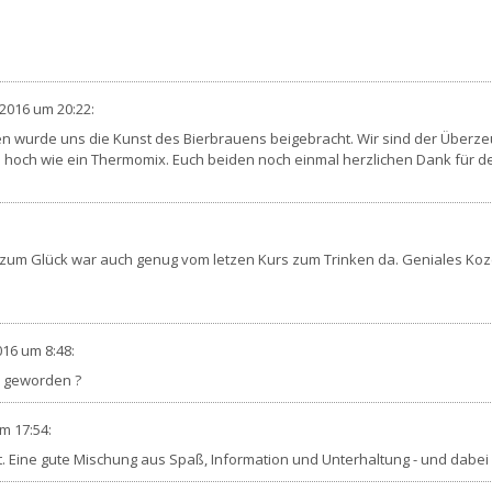
 2016
um 20:22
:
kten wurde uns die Kunst des Bierbrauens beigebracht. Wir sind der Über
 hoch wie ein Thermomix. Euch beiden noch einmal herzlichen Dank für d
 zum Glück war auch genug vom letzen Kurs zum Trinken da. Geniales Kozep
016
um 8:48
:
as geworden ?
m 17:54
:
t. Eine gute Mischung aus Spaß, Information und Unterhaltung - und dabei