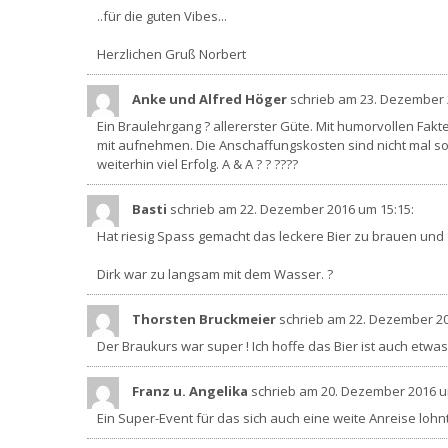
..für die guten Vibes...
Herzlichen Gruß Norbert
Anke und Alfred Höger
schrieb am 23. Dezember
Ein Braulehrgang ? allererster Güte. Mit humorvollen Fa
mit aufnehmen. Die Anschaffungskosten sind nicht mal so
weiterhin viel Erfolg. A & A ? ? ????
Basti
schrieb am 22. Dezember 2016
um 15:15
:
Hat riesig Spass gemacht das leckere Bier zu brauen und
Dirk war zu langsam mit dem Wasser. ?
Thorsten Bruckmeier
schrieb am 22. Dezember 2
Der Braukurs war super ! Ich hoffe das Bier ist auch etw
Franz u. Angelika
schrieb am 20. Dezember 2016
u
Ein Super-Event für das sich auch eine weite Anreise lohn