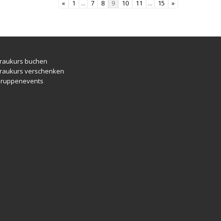
«
1
...
7
8
9
10
11
...
15
»
raukurs buchen
raukurs verschenken
ruppenevents