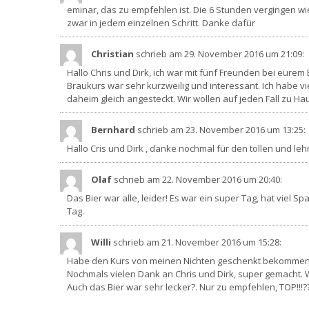
eminar, das zu empfehlen ist. Die 6 Stunden vergingen wi
zwar in jedem einzelnen Schritt. Danke dafür
Christian
schrieb am 29. November 2016
um 21:09
:
Hallo Chris und Dirk, ich war mit fünf Freunden bei eurem
Braukurs war sehr kurzweilig und interessant. Ich habe v
daheim gleich angesteckt. Wir wollen auf jeden Fall zu H
Bernhard
schrieb am 23. November 2016
um 13:25
:
Hallo Cris und Dirk , danke nochmal für den tollen und le
Olaf
schrieb am 22. November 2016
um 20:40
:
Das Bier war alle, leider! Es war ein super Tag, hat viel
Tag.
Willi
schrieb am 21. November 2016
um 15:28
:
Habe den Kurs von meinen Nichten geschenkt bekommen. H
Nochmals vielen Dank an Chris und Dirk, super gemacht. W
Auch das Bier war sehr lecker?. Nur zu empfehlen, TOP!!!?