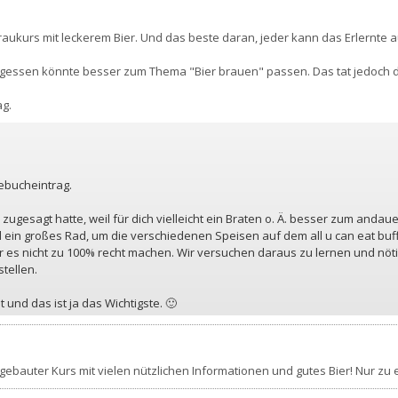
raukurs mit leckerem Bier. Und das beste daran, jeder kann das Erlernte
Mittagessen könnte besser zum Thema "Bier brauen" passen. Das tat jedoch
ag.
ebucheintrag.
zugesagt hatte, weil für dich vielleicht ein Braten o. Ä. besser zum anda
l ein großes Rad, um die verschiedenen Speisen auf dem all u can eat bu
wir es nicht zu 100% recht machen. Wir versuchen daraus zu lernen und nöt
stellen.
 und das ist ja das Wichtigste. 🙂
fgebauter Kurs mit vielen nützlichen Informationen und gutes Bier! Nur zu 