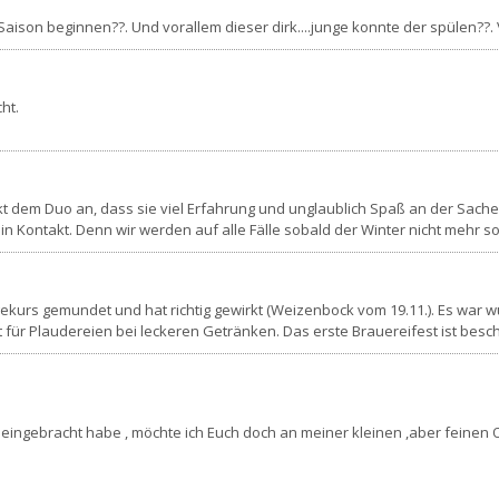
llSaison beginnen??. Und vorallem dieser dirk....junge konnte der spülen??
ht.
em Duo an, dass sie viel Erfahrung und unglaublich Spaß an der Sache 
 Kontakt. Denn wir werden auf alle Fälle sobald der Winter nicht mehr so
gekurs gemundet und hat richtig gewirkt (Weizenbock vom 19.11.). Es war w
t für Plaudereien bei leckeren Getränken. Das erste Brauereifest ist besc
g eingebracht habe , möchte ich Euch doch an meiner kleinen ,aber feinen 