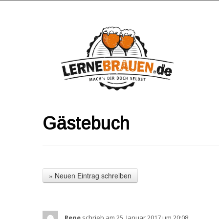
Gästebuch
Rene
schrieb am 25. Januar 2017
um 20:08
: