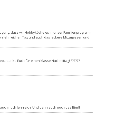
zeugung, dass wir Hobbyköche es in unser Familienprogramm
en lehrreichen Tag und auch das leckere Mittagessen und
t, danke Euch für einen klasse Nachmittag! ?????️?
 auch noch lehrreich. Und dann auch noch das Bier!!!