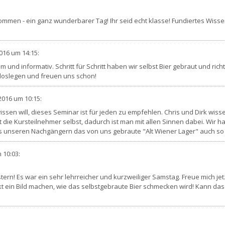
men - ein ganz wunderbarer Tag! Ihr seid echt klasse! Fundiertes Wissen 
016
um 14:15
:
m und informativ. Schritt für Schritt haben wir selbst Bier gebraut und 
 loslegen und freuen uns schon!
2016
um 10:15
:
issen will, dieses Seminar ist für jeden zu empfehlen. Chris und Dirk wiss
die Kursteilnehmer selbst, dadurch ist man mit allen Sinnen dabei. Wir 
ass unseren Nachgängern das von uns gebraute "Alt Wiener Lager" auch so
 10:03
:
ern! Es war ein sehr lehrreicher und kurzweiliger Samstag. Freue mich jet
t ein Bild machen, wie das selbstgebraute Bier schmecken wird! Kann das