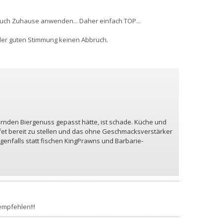
 auch Zuhause anwenden... Daher einfach TOP...
 der guten Stimmung keinen Abbruch.
uernden Biergenuss gepasst hätte, ist schade. Küche und
ffet bereit zu stellen und das ohne Geschmacksverstärker
igenfalls statt fischen KingPrawns und Barbarie-
empfehlen!!!