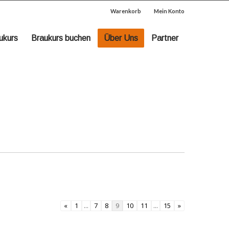
Warenkorb
Mein Konto
ukurs
Braukurs buchen
Über Uns
Partner
«
1
...
7
8
9
10
11
...
15
»