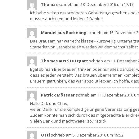
Thomas
schrieb am 18. Dezember 2016
um 17:17
:
Ich habe selten ein schöneres Geburtstagsgeschenk bekom
musste auch niemand leiden. ? Danke!
Manuel aus Backnang
schrieb am 15. Dezember 2
Das Brauseminar war echt klasse - kurzweilig, unterhaltsa
Starterkit von Lernebrauen werden wir demnächst selbst
Thomas aus Stuttgart
schrieb am 11. Dezember 
Egal ob man Bier brauen, trinken oder nur alles darüber w
dass es jeder versteht. Das brauen übernehmen komplett 
Brauern getrunken, das war absolut lecker. Ich hoffe, d
Patrick Mössner
schrieb am 11. Dezember 2016
um
Hallo Dirk und Chris,
vielen Dank für die komplett gelungene Veranstaltung gest
Zudem konnte man sich durch das mitgebrachte Bier direk
Vielen Dank und macht weiter so, Patrick
Otti
schrieb am 5. Dezember 2016
um 19:52
: