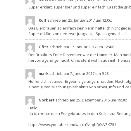
Super erklärt, super bier und super einfach. Lasst die gri
Rolf
schrieb am 25. Januar 2017
um 12:06
:
Das Bierbrauen so einfach sein kann hätte ich nicht gedac
Super erklärt von den zwei Jungs. Hat Spass gemacht.!!!
Götz
schrieb am 17. Januar 2017
um 12:40
:
Der Braukurs Ende Dezember war der Hammer. Man merkt d
hervorragend gemacht. Chris steht wohl auch mit Thomas in
mark
schrieb am 7. Januar 2017
um 9:23
:
Hoffentlich ist unser Ergebnis gelungen, hat dem Nachfol
einem guten Mischungsverhältnis von Arbeit, Info und Zei
Norbert
schrieb am 25. Dezember 2016
um 19:30
:
Hallo,
da ich heute mein Erstgebrautes in den Keller zur Reifun
https://www.youtube.com/watch?v=qbD0sV5KZlU